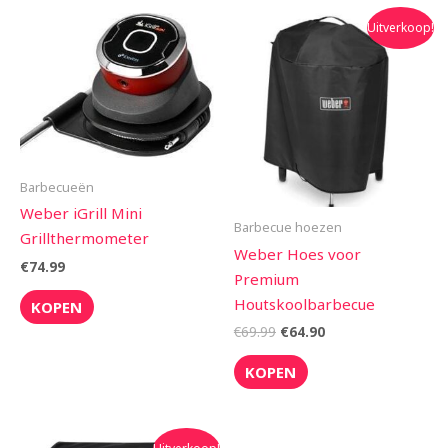
Oorspronkelijke
Huidige
Uitverkoop!
prijs
prijs
was:
is:
€69.99.
€64.90.
Barbecueën
Weber iGrill Mini
Barbecue hoezen
Grillthermometer
Weber Hoes voor
€
74.99
Premium
Houtskoolbarbecue
KOPEN
€
69.99
€
64.90
KOPEN
Oorspronkelijke
Huidige