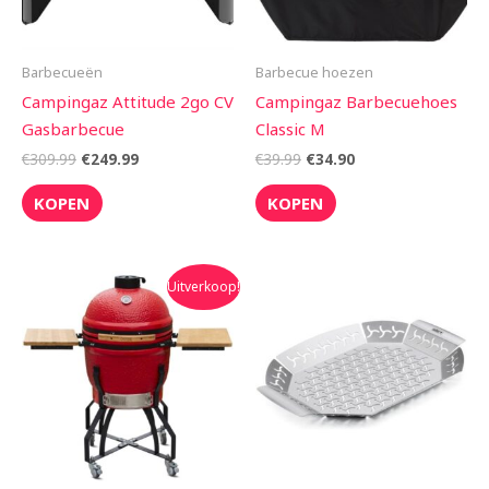
Barbecueën
Barbecue hoezen
Campingaz Attitude 2go CV
Campingaz Barbecuehoes
Gasbarbecue
Classic M
€
309.99
€
249.99
€
39.99
€
34.90
KOPEN
KOPEN
Oorspronkelijke
Huidige
Uitverkoop!
prijs
prijs
was:
is:
€895.00.
€749.00.