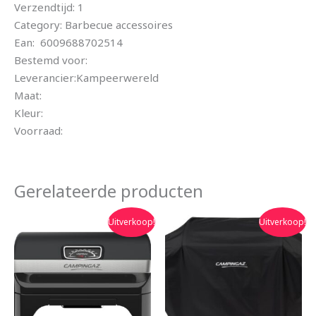
Verzendtijd: 1
Category: Barbecue accessoires
Ean: 6009688702514
Bestemd voor:
Leverancier:Kampeerwereld
Maat:
Kleur:
Voorraad:
Gerelateerde producten
Oorspronkelijke
Huidige
Oorspronkelijke
Huidige
Uitverkoop!
Uitverkoop!
prijs
prijs
prijs
prijs
was:
is:
was:
is:
€309.99.
€249.99.
€39.99.
€34.90.