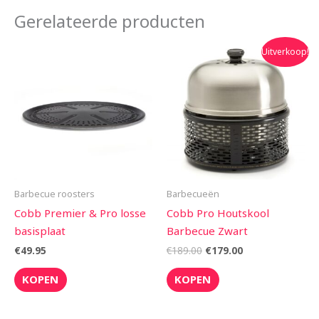
Gerelateerde producten
Oorspronkelijke
Huidige
Uitverkoop!
prijs
prijs
was:
is:
€189.00.
€179.00.
Barbecue roosters
Barbecueën
Cobb Premier & Pro losse
Cobb Pro Houtskool
basisplaat
Barbecue Zwart
€
49.95
€
189.00
€
179.00
KOPEN
KOPEN