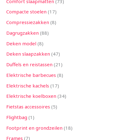
Comfort slaapmatten
73
Compacte stoelen
17
Compressiezakken
8
Dagrugzakken
88
Deken model
8
Deken slaapzakken
47
Duffels en reistassen
21
Elektrische barbecues
8
Elektrische kachels
17
Elektrische koelboxen
34
Fietstas accessoires
5
Flightbag
1
Footprint en grondzeilen
18
Frames
7