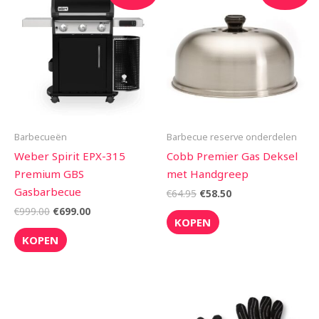
prijs
prijs
prijs
prijs
was:
is:
was:
is:
€999.00.
€699.00.
€64.95.
€58.50.
Barbecueën
Barbecue reserve onderdelen
Weber Spirit EPX-315
Cobb Premier Gas Deksel
Premium GBS
met Handgreep
Gasbarbecue
€
64.95
€
58.50
€
999.00
€
699.00
KOPEN
KOPEN