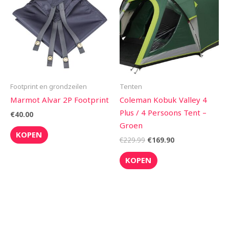
€229.99.
€169.90.
Footprint en grondzeilen
Tenten
Marmot Alvar 2P Footprint
Coleman Kobuk Valley 4
Plus / 4 Persoons Tent –
€
40.00
Groen
KOPEN
€
229.99
€
169.90
KOPEN