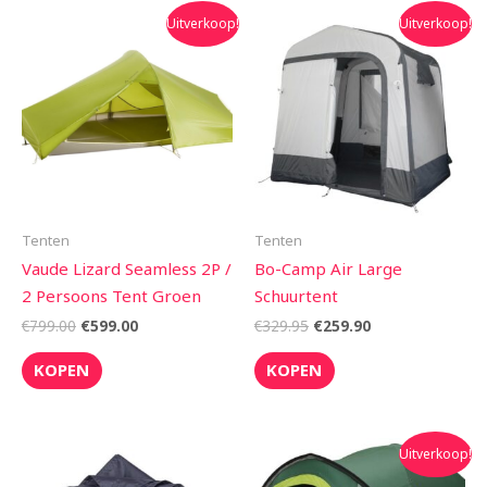
Oorspronkelijke
Huidige
Oorspronkelijke
Huidige
Uitverkoop!
Uitverkoop!
prijs
prijs
prijs
prijs
was:
is:
was:
is:
€799.00.
€599.00.
€329.95.
€259.90.
Tenten
Tenten
Vaude Lizard Seamless 2P /
Bo-Camp Air Large
2 Persoons Tent Groen
Schuurtent
€
799.00
€
599.00
€
329.95
€
259.90
KOPEN
KOPEN
Oorspronkelijke
Huidige
Uitverkoop!
prijs
prijs
was:
is: