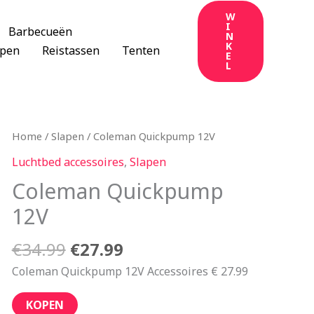
W
I
Barbecueën
N
K
apen
Reistassen
Tenten
E
L
Oorspronkelijke
Huidige
Home
/
Slapen
/ Coleman Quickpump 12V
prijs
prijs
Luchtbed accessoires
,
Slapen
was:
is:
Coleman Quickpump
€34.99.
€27.99.
12V
€
34.99
€
27.99
Coleman Quickpump 12V Accessoires € 27.99
KOPEN