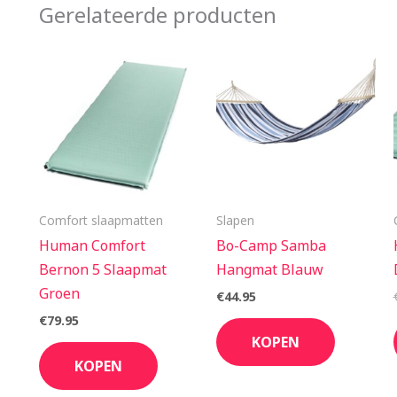
Gerelateerde producten
Comfort slaapmatten
Slapen
Human Comfort
Bo-Camp Samba
Bernon 5 Slaapmat
Hangmat Blauw
Groen
€
44.95
€
79.95
KOPEN
KOPEN