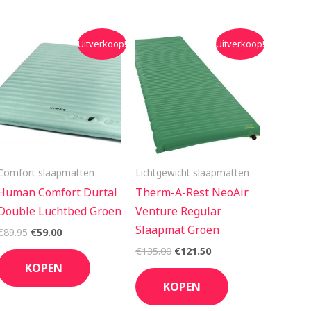
Oorspronkelijke
Huidige
Oorspronkelijke
Huidige
Uitverkoop!
Uitverkoop!
prijs
prijs
prijs
prijs
was:
is:
was:
is:
€89.95.
€59.00.
€135.00.
€121.50.
Comfort slaapmatten
Lichtgewicht slaapmatten
Human Comfort Durtal
Therm-A-Rest NeoAir
Double Luchtbed Groen
Venture Regular
Slaapmat Groen
€
89.95
€
59.00
€
135.00
€
121.50
KOPEN
KOPEN