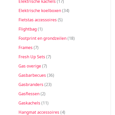
Elektrische kachels
17
Elektrische koelboxen
34
Fietstas accessoires
5
Flightbag
1
Footprint en grondzeilen
18
Frames
7
Fresh Up Sets
7
Gas overige
7
Gasbarbecues
36
Gasbranders
23
Gasflessen
2
Gaskachels
11
Hangmat accessoires
4