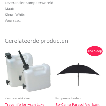
Leverancier:Kampeerwereld
Maat:
Kleur: White
Voorraad:
Gerelateerde producten
Oorspronkelijke
Huidige
Uitverkoop!
prijs
prijs
was:
is:
€43.95.
€39.95.
Kampeerartikelen
Kampeerartikelen
Travellife Jerrycan Luxe
Bo-Camp Parasol Vierkant