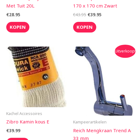
Met Tuit 20L
170 x 170 cm Zwart
€
28.95
€
43.95
€
39.95
KOPEN
KOPEN
Oorspronkelijke
Huidige
Uitverkoop!
prijs
prijs
was:
is:
€68.95.
€58.50.
Kachel Accessoires
Zibro Kamin kous E
Kampeerartikelen
Reich Mengkraan Trend A
€
39.99
33 mm