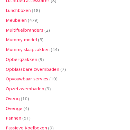
Luchtbed accessoires
8
Lunchboxen
18
Meubelen
479
Multifuelbranders
2
Mummy model
5
Mummy slaapzakken
44
Opbergzakken
9
Opblaasbare zwembaden
7
Opvouwbaar servies
10
Opzetzwembaden
9
Overig
10
Overige
4
Pannen
51
Passieve Koelboxen
9