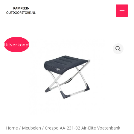
Ga
naar
de
inhoud
Oorspronkelijke
Huidige
Uitverkoop!
prijs
prijs
was:
is:
€79.95.
€59.90.
Home
/
Meubelen
/ Crespo AA-231-82 Air-Elite Voetenbank