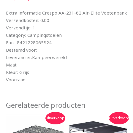
Extra informatie Crespo AA-231-82 Air-Elite Voetenbank
Verzendkosten: 0.00
Verzendtijd: 1
Category: Campingstoelen
Ean: 8421228065824
Bestemd voor:
Leverancier:Kampeerwereld
Maat:
Kleur: Grijs
Voorraad:
Gerelateerde producten
Oorspronkelijke
Huidige
Oorspronkelijke
Huidige
Uitverkoop!
Uitverkoop!
prijs
prijs
prijs
prijs
was:
is:
was:
is:
€89.95.
€79.90.
€138.99.
€125.09.