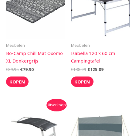
Meubelen
Meubelen
Bo-Camp Chill Mat Oxomo
Isabella 120 x 60 cm
XL Donkergrijs
Campingtafel
€
89.95
€
79.90
€
138.99
€
125.09
KOPEN
KOPEN
Oorspronkelijke
Huidige
Uitverkoop!
prijs
prijs
was:
is:
€68.95.
€59.95.