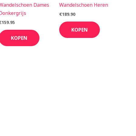
Wandelschoen Dames
Wandelschoen Heren
Donkergrijs
€
189.90
€
159.95
KOPEN
KOPEN