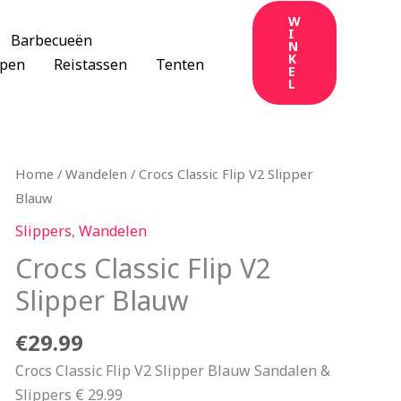
W
I
Barbecueën
N
K
apen
Reistassen
Tenten
E
L
Home
/
Wandelen
/ Crocs Classic Flip V2 Slipper
Blauw
Slippers
,
Wandelen
Crocs Classic Flip V2
Slipper Blauw
€
29.99
Crocs Classic Flip V2 Slipper Blauw Sandalen &
Slippers € 29.99