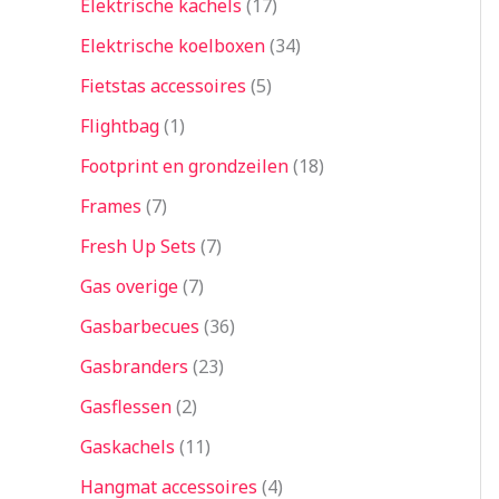
Elektrische kachels
17
Elektrische koelboxen
34
Fietstas accessoires
5
Flightbag
1
Footprint en grondzeilen
18
Frames
7
Fresh Up Sets
7
Gas overige
7
Gasbarbecues
36
Gasbranders
23
Gasflessen
2
Gaskachels
11
Hangmat accessoires
4