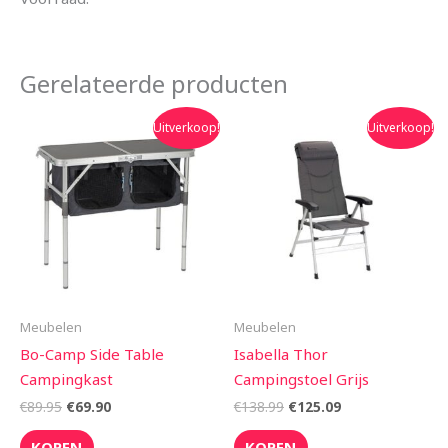
Gerelateerde producten
Oorspronkelijke
Huidige
Oorspronkelijke
Huidige
Uitverkoop!
Uitverkoop!
prijs
prijs
prijs
prijs
was:
is:
was:
is:
€89.95.
€69.90.
€138.99.
€125.09.
Meubelen
Meubelen
Bo-Camp Side Table
Isabella Thor
Campingkast
Campingstoel Grijs
€
89.95
€
69.90
€
138.99
€
125.09
KOPEN
KOPEN