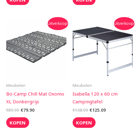
Oorspronkelijke
Huidige
Oorspronkelijke
Huidige
Uitverkoop!
Uitverkoop!
prijs
prijs
prijs
prijs
was:
is:
was:
is:
€89.95.
€79.90.
€138.99.
€125.09.
Meubelen
Meubelen
Bo-Camp Chill Mat Oxomo
Isabella 120 x 60 cm
XL Donkergrijs
Campingtafel
€
89.95
€
79.90
€
138.99
€
125.09
KOPEN
KOPEN