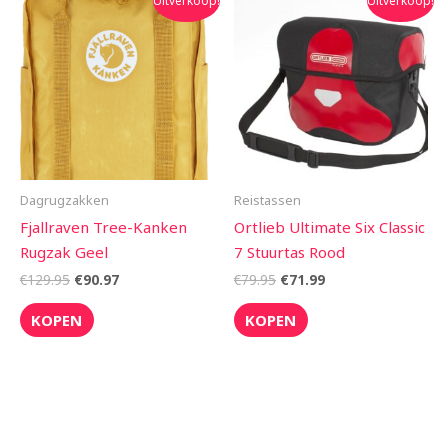
Uitverkoop!
Uitverkoop!
prijs
prijs
prijs
prijs
was:
is:
was:
is:
€129.95.
€90.97.
€79.95.
€71.99.
Dagrugzakken
Reistassen
Fjallraven Tree-Kanken
Ortlieb Ultimate Six Classic
Rugzak Geel
7 Stuurtas Rood
€
129.95
€
90.97
€
79.95
€
71.99
KOPEN
KOPEN