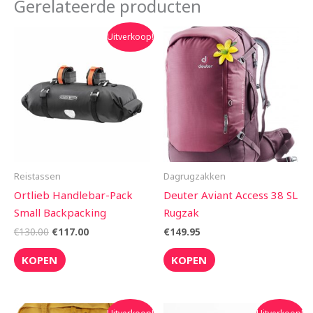
Gerelateerde producten
Oorspronkelijke
Huidige
Uitverkoop!
prijs
prijs
was:
is:
€130.00.
€117.00.
Reistassen
Dagrugzakken
Ortlieb Handlebar-Pack
Deuter Aviant Access 38 SL
Small Backpacking
Rugzak
€
130.00
€
117.00
€
149.95
KOPEN
KOPEN
Oorspronkelijke
Huidige
Oorspronkelijke
Huidige