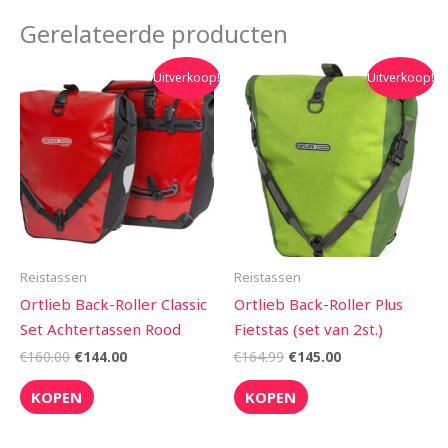
Gerelateerde producten
Oorspronkelijke
Huidige
Oorspronkelijke
Huidige
Uitverkoop!
Uitverkoop!
prijs
prijs
prijs
prijs
was:
is:
was:
is:
€160.00.
€144.00.
€164.99.
€145.00.
Reistassen
Reistassen
Ortlieb Back-Roller Classic
Ortlieb Back-Roller Plus
Set Achtertassen Rood
Fietstas (set van 2st.)
€
160.00
€
144.00
€
164.99
€
145.00
KOPEN
KOPEN