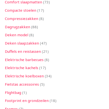
Comfort slaapmatten
73
Compacte stoelen
17
Compressiezakken
8
Dagrugzakken
88
Deken model
8
Deken slaapzakken
47
Duffels en reistassen
21
Elektrische barbecues
8
Elektrische kachels
17
Elektrische koelboxen
34
Fietstas accessoires
5
Flightbag
1
Footprint en grondzeilen
18
Frames
7