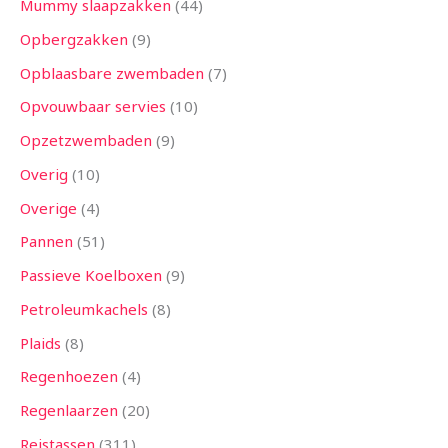
Mummy slaapzakken
44
Opbergzakken
9
Opblaasbare zwembaden
7
Opvouwbaar servies
10
Opzetzwembaden
9
Overig
10
Overige
4
Pannen
51
Passieve Koelboxen
9
Petroleumkachels
8
Plaids
8
Regenhoezen
4
Regenlaarzen
20
Reistassen
311