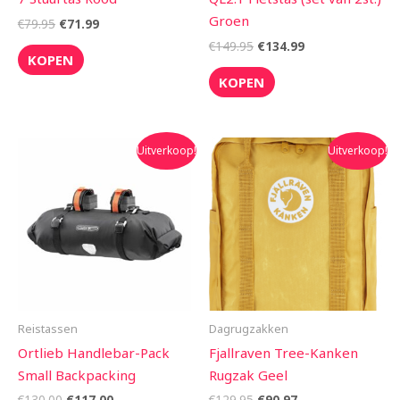
Groen
€
79.95
€
71.99
€
149.95
€
134.99
KOPEN
KOPEN
Oorspronkelijke
Huidige
Oorspronkelijke
Huidige
Uitverkoop!
Uitverkoop!
prijs
prijs
prijs
prijs
was:
is:
was:
is:
€130.00.
€117.00.
€129.95.
€90.97.
Reistassen
Dagrugzakken
Ortlieb Handlebar-Pack
Fjallraven Tree-Kanken
Small Backpacking
Rugzak Geel