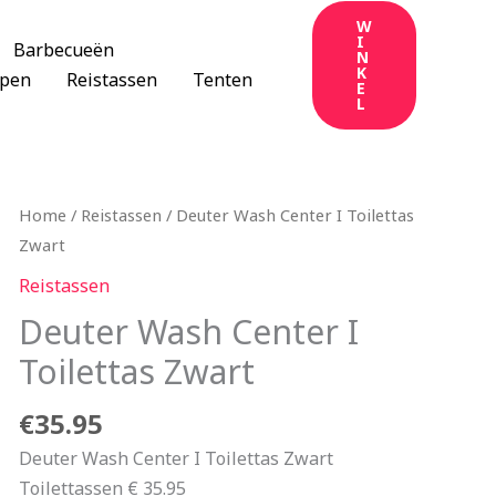
W
I
Barbecueën
N
K
apen
Reistassen
Tenten
E
L
Home
/
Reistassen
/ Deuter Wash Center I Toilettas
Zwart
Reistassen
Deuter Wash Center I
Toilettas Zwart
€
35.95
Deuter Wash Center I Toilettas Zwart
Toilettassen € 35.95