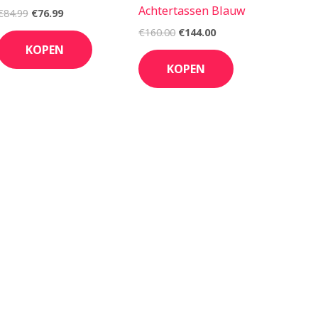
Achtertassen Blauw
€
84.99
€
76.99
€
160.00
€
144.00
KOPEN
KOPEN