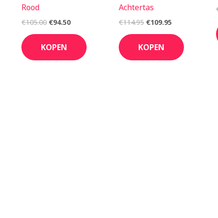
Rood
Achtertas
€
105.00
€
94.50
€
114.95
€
109.95
KOPEN
KOPEN