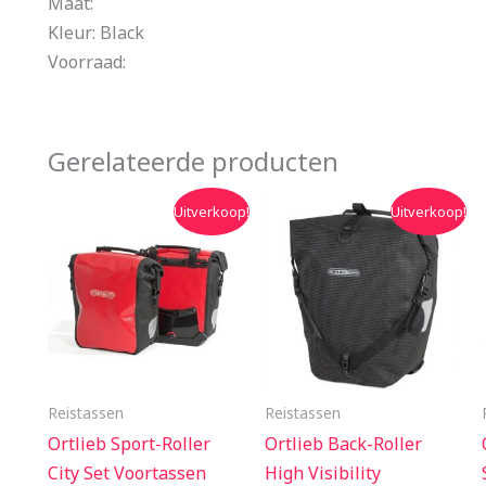
Maat:
Kleur: Black
Voorraad:
Gerelateerde producten
Oorspronkelijke
Huidige
Oorspronkelijke
Huidige
Uitverkoop!
Uitverkoop!
prijs
prijs
prijs
prijs
was:
is:
was:
is:
€105.00.
€94.50.
€114.95.
€109.95.
Reistassen
Reistassen
Ortlieb Sport-Roller
Ortlieb Back-Roller
City Set Voortassen
High Visibility