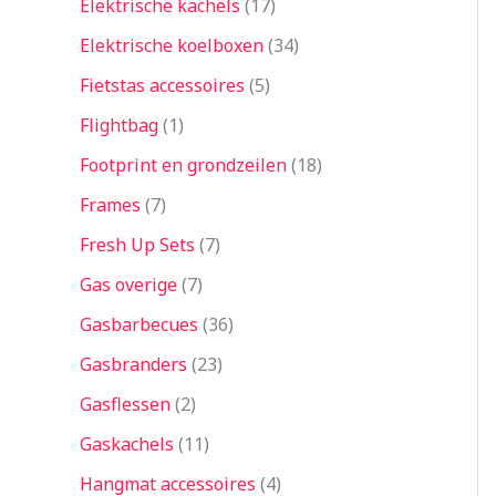
Elektrische kachels
17
Elektrische koelboxen
34
Fietstas accessoires
5
Flightbag
1
Footprint en grondzeilen
18
Frames
7
Fresh Up Sets
7
Gas overige
7
Gasbarbecues
36
Gasbranders
23
Gasflessen
2
Gaskachels
11
Hangmat accessoires
4