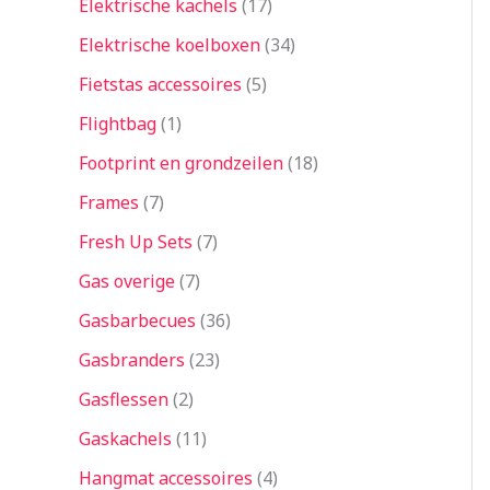
Elektrische kachels
17
Elektrische koelboxen
34
Fietstas accessoires
5
Flightbag
1
Footprint en grondzeilen
18
Frames
7
Fresh Up Sets
7
Gas overige
7
Gasbarbecues
36
Gasbranders
23
Gasflessen
2
Gaskachels
11
Hangmat accessoires
4