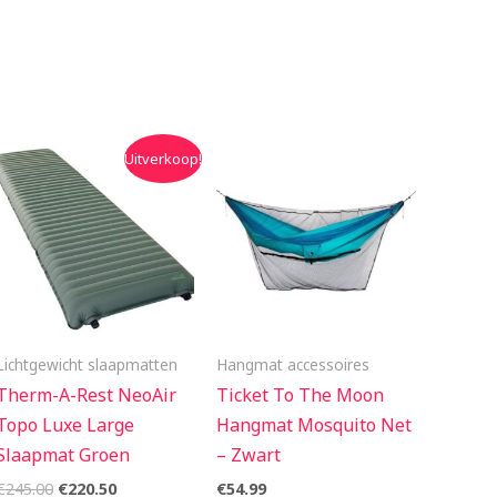
Oorspronkelijke
Huidige
Uitverkoop!
prijs
prijs
was:
is:
€245.00.
€220.50.
Lichtgewicht slaapmatten
Hangmat accessoires
Therm-A-Rest NeoAir
Ticket To The Moon
Topo Luxe Large
Hangmat Mosquito Net
Slaapmat Groen
– Zwart
€
245.00
€
220.50
€
54.99