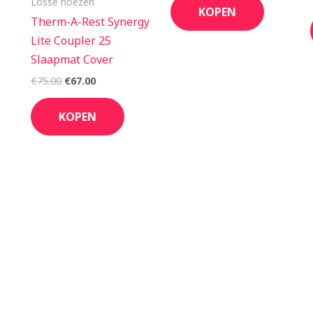
Losse hoezen
KOPEN
Therm-A-Rest Synergy
Lite Coupler 25
Slaapmat Cover
€
75.00
€
67.00
KOPEN