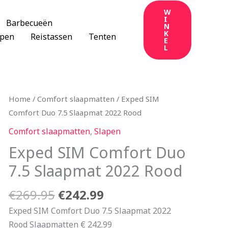
W
I
Barbecueën
N
K
apen
Reistassen
Tenten
E
L
Oorspronkelijke
Huidige
Home
/
Comfort slaapmatten
/ Exped SIM
prijs
prijs
Comfort Duo 7.5 Slaapmat 2022 Rood
was:
is:
Comfort slaapmatten
,
Slapen
€269.95.
€242.99.
Exped SIM Comfort Duo
7.5 Slaapmat 2022 Rood
€
269.95
€
242.99
Exped SIM Comfort Duo 7.5 Slaapmat 2022
Rood Slaapmatten € 242.99