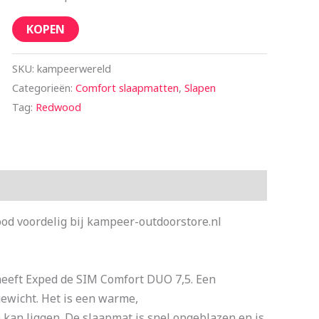
KOPEN
SKU:
kampeerwereld
Categorieën:
Comfort slaapmatten
,
Slapen
Tag:
Redwood
od voordelig bij kampeer-outdoorstore.nl
 heeft Exped de SIM Comfort DUO 7,5. Een
ewicht. Het is een warme,
kan liggen. De slaapmat is snel opgeblazen en is