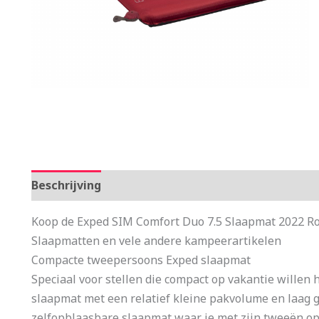
Beschrijving
Aanvullende informatie
Koop de Exped SIM Comfort Duo 7.5 Slaapmat 2022 Ro
Slaapmatten en vele andere kampeerartikelen
Compacte tweepersoons Exped slaapmat
Speciaal voor stellen die compact op vakantie willen
slaapmat met een relatief kleine pakvolume en laag g
zelfopblaasbare slaapmat waar je met zijn tweeën op 