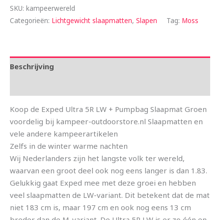
SKU:
kampeerwereld
Categorieën:
Lichtgewicht slaapmatten
,
Slapen
Tag:
Moss
Beschrijving
Aanvullende informatie
Koop de Exped Ultra 5R LW + Pumpbag Slaapmat Groen
voordelig bij kampeer-outdoorstore.nl Slaapmatten en
vele andere kampeerartikelen
Zelfs in de winter warme nachten
Wij Nederlanders zijn het langste volk ter wereld,
waarvan een groot deel ook nog eens langer is dan 1.83.
Gelukkig gaat Exped mee met deze groei en hebben
veel slaapmatten de LW-variant. Dit betekent dat de mat
niet 183 cm is, maar 197 cm en ook nog eens 13 cm
breder dan de M-variant. De Ultra 5R LW is er zo één en