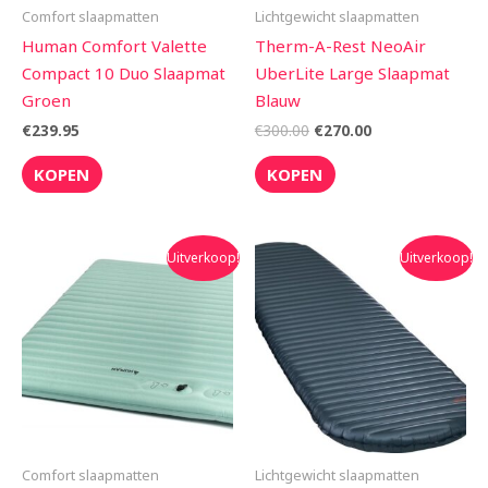
Comfort slaapmatten
Lichtgewicht slaapmatten
Human Comfort Valette
Therm-A-Rest NeoAir
Compact 10 Duo Slaapmat
UberLite Large Slaapmat
Groen
Blauw
€
239.95
€
300.00
€
270.00
KOPEN
KOPEN
Oorspronkelijke
Huidige
Oorspronkelijke
Huidige
Uitverkoop!
Uitverkoop!
prijs
prijs
prijs
prijs
was:
is:
was:
is:
€89.95.
€59.00.
€260.00.
€234.00.
Comfort slaapmatten
Lichtgewicht slaapmatten