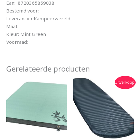
Ean: 8720365859038
Bestemd voor:
Leverancier:Kampeerwereld
Maat:
Kleur: Mint Green
Voorraad:
Gerelateerde producten
Oorspronkelijke
Huidige
Uitverkoop!
prijs
prijs
was:
is:
€300.00.
€270.00.