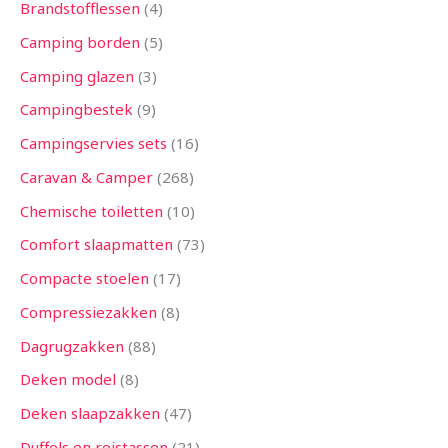
Brandstofflessen
4
Camping borden
5
Camping glazen
3
Campingbestek
9
Campingservies sets
16
Caravan & Camper
268
Chemische toiletten
10
Comfort slaapmatten
73
Compacte stoelen
17
Compressiezakken
8
Dagrugzakken
88
Deken model
8
Deken slaapzakken
47
Duffels en reistassen
21