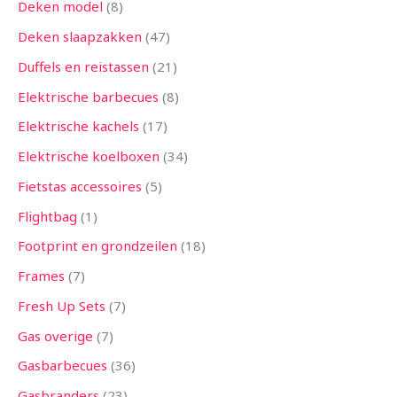
Deken model
8
Deken slaapzakken
47
Duffels en reistassen
21
Elektrische barbecues
8
Elektrische kachels
17
Elektrische koelboxen
34
Fietstas accessoires
5
Flightbag
1
Footprint en grondzeilen
18
Frames
7
Fresh Up Sets
7
Gas overige
7
Gasbarbecues
36
Gasbranders
23