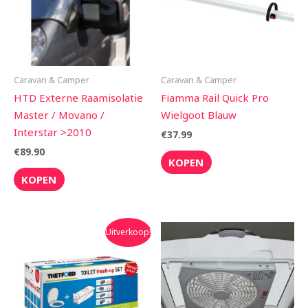
Caravan & Camper
Caravan & Camper
HTD Externe Raamisolatie
Fiamma Rail Quick Pro
Master / Movano /
Wielgoot Blauw
Interstar >2010
€
37.99
€
89.90
KOPEN
KOPEN
Oorspronkelijke
Huidige
Uitverkoop!
prijs
prijs
was:
is:
€189.00.
€149.90.