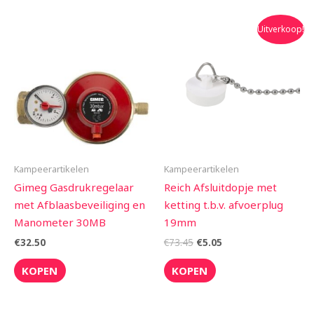
Oorspronkelijke
Huidige
Uitverkoop!
prijs
prijs
was:
is:
€73.45.
€5.05.
Kampeerartikelen
Kampeerartikelen
Gimeg Gasdrukregelaar
Reich Afsluitdopje met
met Afblaasbeveiliging en
ketting t.b.v. afvoerplug
Manometer 30MB
19mm
€
32.50
€
73.45
€
5.05
KOPEN
KOPEN