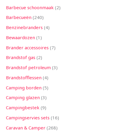
n
n
n
n
n
n
n
n
n
n
n
n
n
Barbecue schoonmaak
2
Barbecueën
240
Benzinebranders
4
Bewaardozen
1
Brander accessoires
7
Brandstof gas
2
Brandstof petroleum
3
Brandstofflessen
4
Camping borden
5
Camping glazen
3
Campingbestek
9
Campingservies sets
16
Caravan & Camper
268