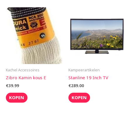
Kachel Accessoires
Kampeerartikelen
Zibro Kamin kous E
Stanline 19 Inch TV
€
39.99
€
289.00
KOPEN
KOPEN