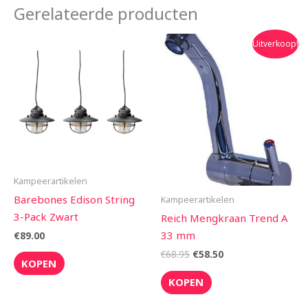
Gerelateerde producten
Oorspronkelijke
Huidige
Uitverkoop!
prijs
prijs
was:
is:
€68.95.
€58.50.
Kampeerartikelen
Barebones Edison String
Kampeerartikelen
3-Pack Zwart
Reich Mengkraan Trend A
33 mm
€
89.00
€
68.95
€
58.50
KOPEN
KOPEN