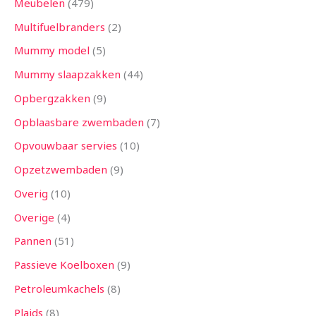
Meubelen
479
Multifuelbranders
2
Mummy model
5
Mummy slaapzakken
44
Opbergzakken
9
Opblaasbare zwembaden
7
Opvouwbaar servies
10
Opzetzwembaden
9
Overig
10
Overige
4
Pannen
51
Passieve Koelboxen
9
Petroleumkachels
8
Plaids
8