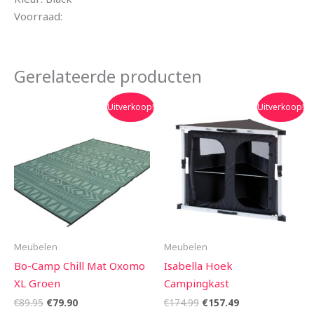
Voorraad:
Gerelateerde producten
Oorspronkelijke
Huidige
Oorspronkelijke
Huidige
Uitverkoop!
Uitverkoop!
prijs
prijs
prijs
prijs
was:
is:
was:
is:
€89.95.
€79.90.
€174.99.
€157.49.
Meubelen
Meubelen
Bo-Camp Chill Mat Oxomo
Isabella Hoek
XL Groen
Campingkast
€
89.95
€
79.90
€
174.99
€
157.49