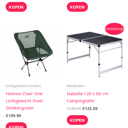
KOPEN
KOPEN
Oorspronkelijke
Huidige
Uitverkoop!
prijs
prijs
was:
is:
€138.99.
€125.09.
Lichtgewicht stoelen
Meubelen
Helinox Chair One
Isabella 120 x 60 cm
Lichtgewicht Stoel
Campingtafel
Donkergroen
€
138.99
€
125.09
€
109.90
KOPEN
KOPEN