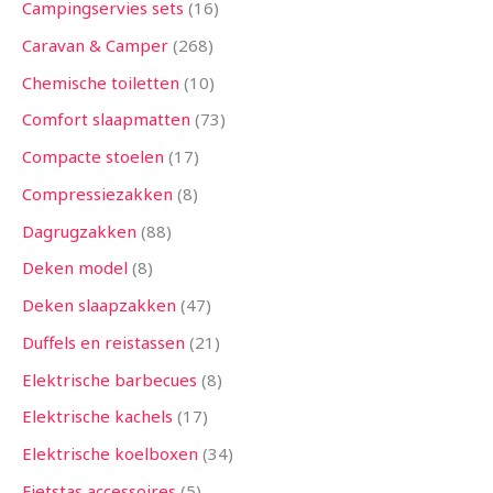
Campingservies sets
16
Caravan & Camper
268
Chemische toiletten
10
Comfort slaapmatten
73
Compacte stoelen
17
Compressiezakken
8
Dagrugzakken
88
Deken model
8
Deken slaapzakken
47
Duffels en reistassen
21
Elektrische barbecues
8
Elektrische kachels
17
Elektrische koelboxen
34
Fietstas accessoires
5