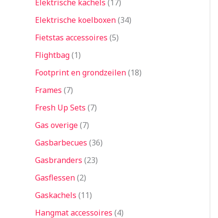
Elektrische kachels
17
Elektrische koelboxen
34
Fietstas accessoires
5
Flightbag
1
Footprint en grondzeilen
18
Frames
7
Fresh Up Sets
7
Gas overige
7
Gasbarbecues
36
Gasbranders
23
Gasflessen
2
Gaskachels
11
Hangmat accessoires
4