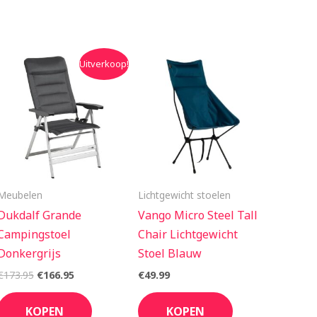
Oorspronkelijke
Huidige
Uitverkoop!
prijs
prijs
was:
is:
€173.95.
€166.95.
Meubelen
Lichtgewicht stoelen
Dukdalf Grande
Vango Micro Steel Tall
Campingstoel
Chair Lichtgewicht
Donkergrijs
Stoel Blauw
€
173.95
€
166.95
€
49.99
KOPEN
KOPEN