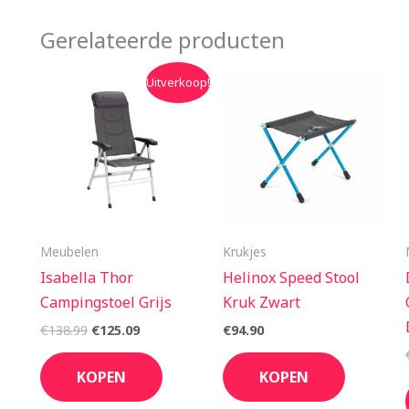
Gerelateerde producten
Oorspronkelijke
Huidige
Uitverkoop!
prijs
prijs
was:
is:
€138.99.
€125.09.
Meubelen
Krukjes
Isabella Thor
Helinox Speed Stool
Campingstoel Grijs
Kruk Zwart
€
138.99
€
125.09
€
94.90
KOPEN
KOPEN