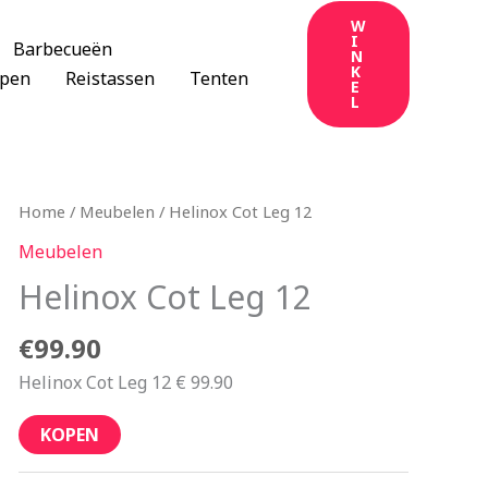
W
I
Barbecueën
N
K
apen
Reistassen
Tenten
E
L
Home
/
Meubelen
/ Helinox Cot Leg 12
Meubelen
Helinox Cot Leg 12
€
99.90
Helinox Cot Leg 12 € 99.90
KOPEN