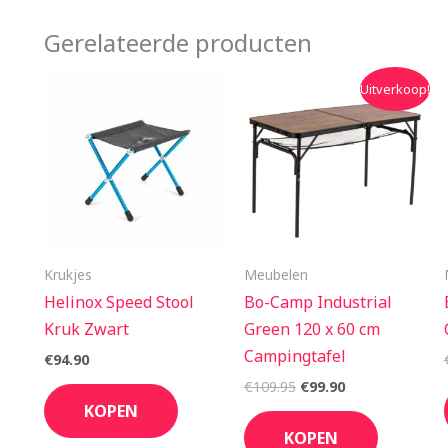
Gerelateerde producten
Oorspronkelijke
Huidige
Uitverkoop!
prijs
prijs
was:
is:
€109.95.
€99.90.
Krukjes
Meubelen
Helinox Speed Stool
Bo-Camp Industrial
Kruk Zwart
Green 120 x 60 cm
Campingtafel
€
94.90
€
109.95
€
99.90
KOPEN
KOPEN