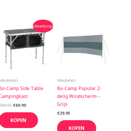
Oorspronkelijke
Huidige
Uitverkoop!
prijs
prijs
was:
is:
€89.95.
€69.90.
Meubelen
Meubelen
Bo-Camp Side Table
Bo-Camp Popular 2-
Campingkast
delig Windscherm –
Grijs
€
89.95
€
69.90
€
29.95
KOPEN
KOPEN