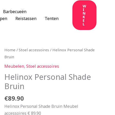
W
I
Barbecueën
N
K
apen
Reistassen
Tenten
E
L
Home
/
Stoel accessoires
/ Helinox Personal Shade
Bruin
Meubelen
,
Stoel accessoires
Helinox Personal Shade
Bruin
€
89.90
Helinox Personal Shade Bruin Meubel
accessoires € 89.90