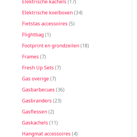
Elektrische kachels
17
Elektrische koelboxen
34
Fietstas accessoires
5
Flightbag
1
Footprint en grondzeilen
18
Frames
7
Fresh Up Sets
7
Gas overige
7
Gasbarbecues
36
Gasbranders
23
Gasflessen
2
Gaskachels
11
Hangmat accessoires
4