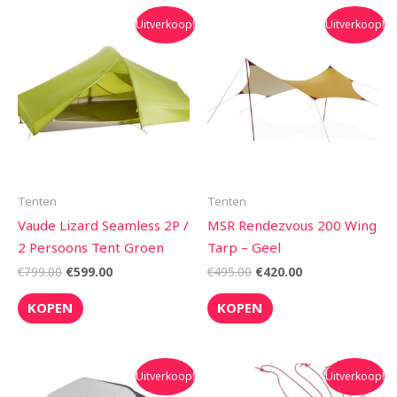
Oorspronkelijke
Huidige
Oorspronkelijke
Huidige
Uitverkoop!
Uitverkoop!
prijs
prijs
prijs
prijs
was:
is:
was:
is:
€799.00.
€599.00.
€495.00.
€420.00.
Tenten
Tenten
Vaude Lizard Seamless 2P /
MSR Rendezvous 200 Wing
2 Persoons Tent Groen
Tarp – Geel
€
799.00
€
599.00
€
495.00
€
420.00
KOPEN
KOPEN
Oorspronkelijke
Huidige
Oorspronkelijke
Huidige
Uitverkoop!
Uitverkoop!
prijs
prijs
prijs
prijs