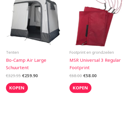
was:
is:
was:
is:
€329.95.
€259.90.
€68.00.
€58.00.
Tenten
Footprint en grondzeilen
Bo-Camp Air Large
MSR Universal 3 Regular
Schuurtent
Footprint
€
329.95
€
259.90
€
68.00
€
58.00
KOPEN
KOPEN