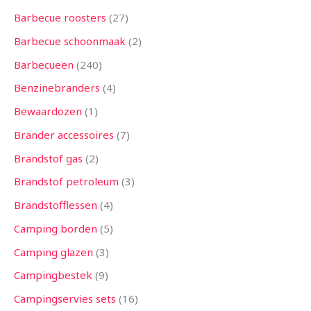
n
n
n
e
n
e
n
e
n
n
e
e
n
e
n
e
n
n
n
n
n
n
n
n
e
n
n
n
n
n
n
n
n
n
n
n
n
e
n
n
n
n
n
e
e
n
n
n
n
n
n
n
n
n
n
n
n
n
n
e
n
n
e
n
Barbecue roosters
27
n
n
n
n
n
n
n
n
n
n
n
n
n
Barbecue schoonmaak
2
Barbecueën
240
Benzinebranders
4
Bewaardozen
1
Brander accessoires
7
Brandstof gas
2
Brandstof petroleum
3
Brandstofflessen
4
Camping borden
5
Camping glazen
3
Campingbestek
9
Campingservies sets
16