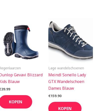
Regenlaarzen
Lage wandelschoenen
Dunlop Gevavi Blizzard
Meindl Sonello Lady
Kids Blauw
GTX Wandelschoen
Dames Blauw
€
39.99
€
159.90
KOPEN
KOPEN