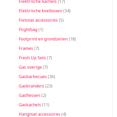
Elektrische kachels
17
Elektrische koelboxen
34
Fietstas accessoires
5
Flightbag
1
Footprint en grondzeilen
18
Frames
7
Fresh Up Sets
7
Gas overige
7
Gasbarbecues
36
Gasbranders
23
Gasflessen
2
Gaskachels
11
Hangmat accessoires
4