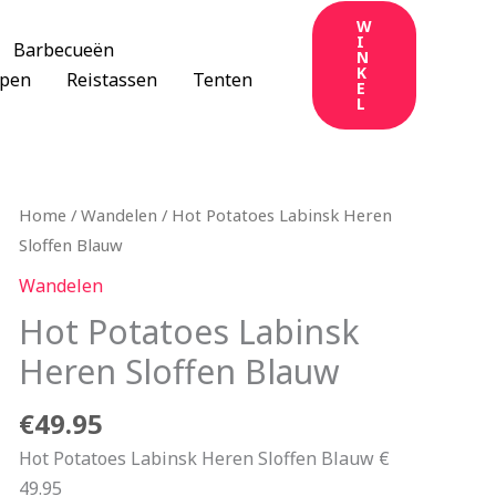
W
I
Barbecueën
N
K
apen
Reistassen
Tenten
E
L
Home
/
Wandelen
/ Hot Potatoes Labinsk Heren
Sloffen Blauw
Wandelen
Hot Potatoes Labinsk
Heren Sloffen Blauw
€
49.95
Hot Potatoes Labinsk Heren Sloffen Blauw €
49.95