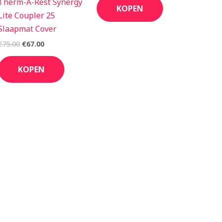
Therm-A-Rest Synergy
KOPEN
Lite Coupler 25
Slaapmat Cover
€
75.00
€
67.00
KOPEN