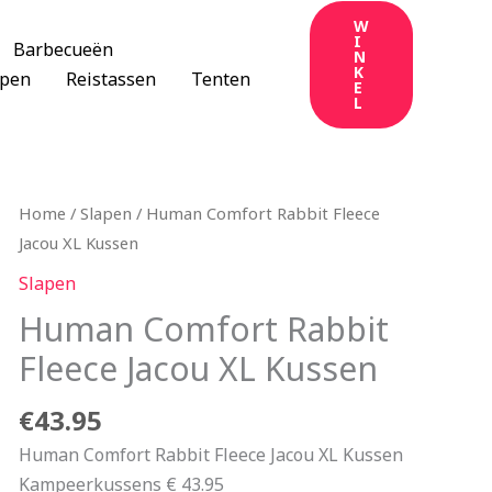
W
I
Barbecueën
N
K
apen
Reistassen
Tenten
E
L
Home
/
Slapen
/ Human Comfort Rabbit Fleece
Jacou XL Kussen
Slapen
Human Comfort Rabbit
Fleece Jacou XL Kussen
€
43.95
Human Comfort Rabbit Fleece Jacou XL Kussen
Kampeerkussens € 43.95