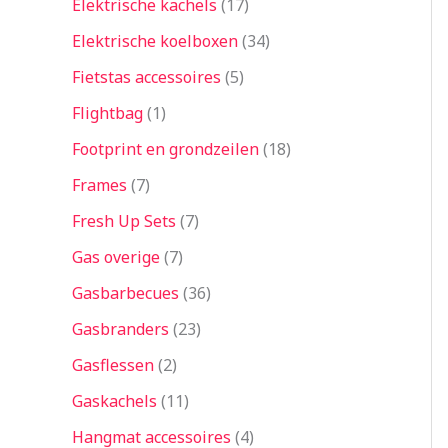
Elektrische kachels
17
Elektrische koelboxen
34
Fietstas accessoires
5
Flightbag
1
Footprint en grondzeilen
18
Frames
7
Fresh Up Sets
7
Gas overige
7
Gasbarbecues
36
Gasbranders
23
Gasflessen
2
Gaskachels
11
Hangmat accessoires
4