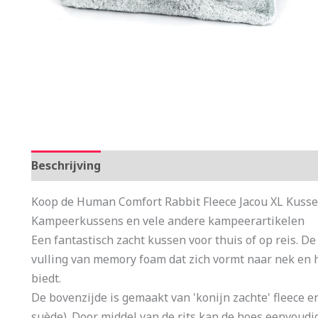
Beschrijving
Aanvullende informatie
Koop de Human Comfort Rabbit Fleece Jacou XL Kussen
Kampeerkussens en vele andere kampeerartikelen
Een fantastisch zacht kussen voor thuis of op reis. De
vulling van memory foam dat zich vormt naar nek en 
biedt.
De bovenzijde is gemaakt van 'konijn zachte' fleece e
suède). Door middel van de rits kan de hoes eenvoud