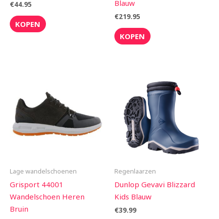
Blauw
€
44.95
€
219.95
KOPEN
KOPEN
Lage wandelschoenen
Regenlaarzen
Grisport 44001
Dunlop Gevavi Blizzard
Wandelschoen Heren
Kids Blauw
Bruin
€
39.99