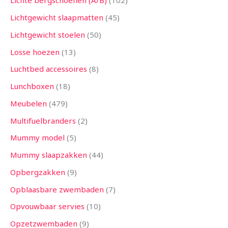
Lichte bergschoenen (A/B)
102
Lichtgewicht slaapmatten
45
Lichtgewicht stoelen
50
Losse hoezen
13
Luchtbed accessoires
8
Lunchboxen
18
Meubelen
479
Multifuelbranders
2
Mummy model
5
Mummy slaapzakken
44
Opbergzakken
9
Opblaasbare zwembaden
7
Opvouwbaar servies
10
Opzetzwembaden
9