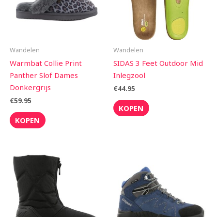
Wandelen
Wandelen
Warmbat Collie Print
SIDAS 3 Feet Outdoor Mid
Panther Slof Dames
Inlegzool
Donkergrijs
€
44.95
€
59.95
KOPEN
KOPEN