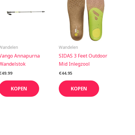
Wandelen
Wandelen
Vango Annapurna
SIDAS 3 Feet Outdoor
Wandelstok
Mid Inlegzool
€
49.99
€
44.95
KOPEN
KOPEN