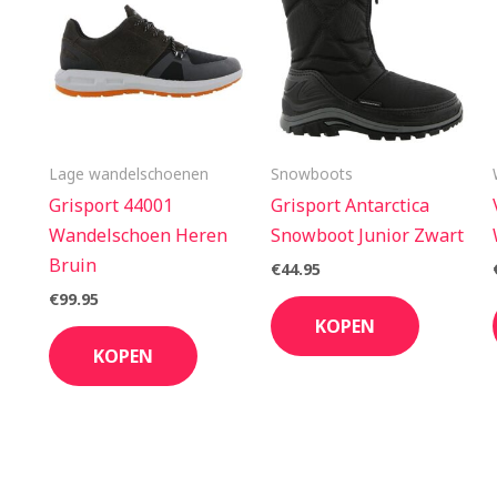
Lage wandelschoenen
Snowboots
Grisport 44001
Grisport Antarctica
Wandelschoen Heren
Snowboot Junior Zwart
Bruin
€
44.95
€
99.95
KOPEN
KOPEN