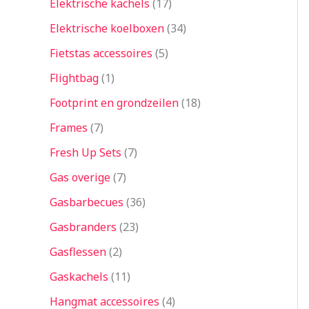
Elektrische kachels
17
Elektrische koelboxen
34
Fietstas accessoires
5
Flightbag
1
Footprint en grondzeilen
18
Frames
7
Fresh Up Sets
7
Gas overige
7
Gasbarbecues
36
Gasbranders
23
Gasflessen
2
Gaskachels
11
Hangmat accessoires
4