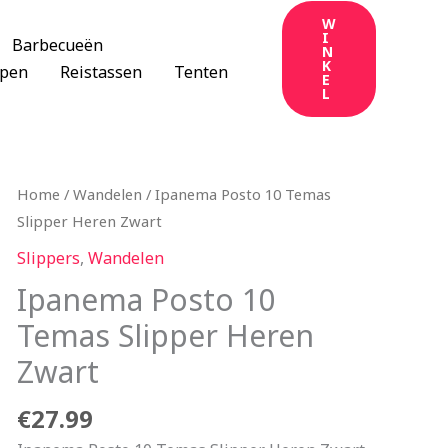
W
I
Barbecueën
N
K
apen
Reistassen
Tenten
E
L
Home
/
Wandelen
/ Ipanema Posto 10 Temas
Slipper Heren Zwart
Slippers
,
Wandelen
Ipanema Posto 10
Temas Slipper Heren
Zwart
€
27.99