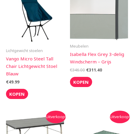
€346.00.
€311.40.
Meubelen
Lichtgewicht stoelen
Isabella Flex Grey 3-delig
Vango Micro Steel Tall
Windscherm – Grijs
Chair Lichtgewicht Stoel
€
346.00
€
311.40
Blauw
KOPEN
€
49.99
KOPEN
Oorspronkelijke
Huidige
Oorspronkelijke
Huidige
Uitverkoop!
Uitverkoop!
prijs
prijs
prijs
prijs
was:
is:
was:
is:
€95.95.
€81.95.
€89.95.
€79.90.