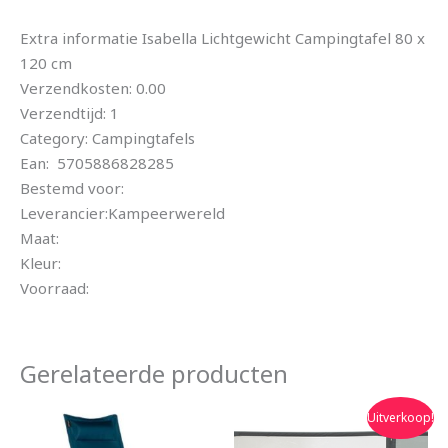
Extra informatie Isabella Lichtgewicht Campingtafel 80 x
120 cm
Verzendkosten: 0.00
Verzendtijd: 1
Category: Campingtafels
Ean: 5705886828285
Bestemd voor:
Leverancier:Kampeerwereld
Maat:
Kleur:
Voorraad:
Gerelateerde producten
Oorspronkelijke
Huidige
Uitverkoop!
prijs
prijs
was:
is: