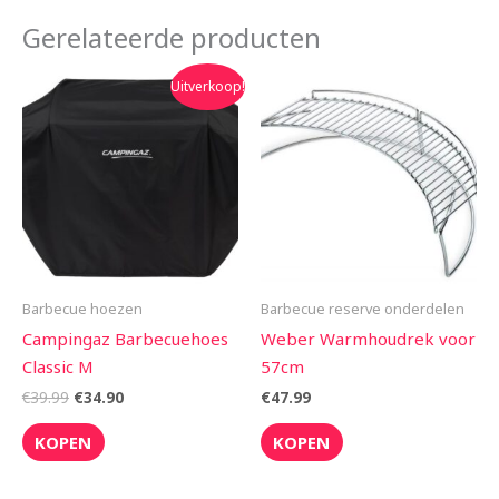
Gerelateerde producten
Oorspronkelijke
Huidige
Uitverkoop!
prijs
prijs
was:
is:
€39.99.
€34.90.
Barbecue hoezen
Barbecue reserve onderdelen
Campingaz Barbecuehoes
Weber Warmhoudrek voor
Classic M
57cm
€
39.99
€
34.90
€
47.99
KOPEN
KOPEN