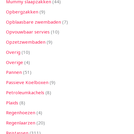
Mummy slaapzakken
44
Opbergzakken
9
Opblaasbare zwembaden
7
Opvouwbaar servies
10
Opzetzwembaden
9
Overig
10
Overige
4
Pannen
51
Passieve Koelboxen
9
Petroleumkachels
8
Plaids
8
Regenhoezen
4
Regenlaarzen
20
Reistassen
311