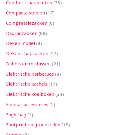
Comfort slaapmatten
73
Compacte stoelen
17
Compressiezakken
8
Dagrugzakken
88
Deken model
8
Deken slaapzakken
47
Duffels en reistassen
21
Elektrische barbecues
8
Elektrische kachels
17
Elektrische koelboxen
34
Fietstas accessoires
5
Flightbag
1
Footprint en grondzeilen
18
Frames
7