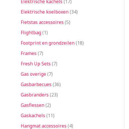
Elektrische kachels
17
Elektrische koelboxen
34
Fietstas accessoires
5
Flightbag
1
Footprint en grondzeilen
18
Frames
7
Fresh Up Sets
7
Gas overige
7
Gasbarbecues
36
Gasbranders
23
Gasflessen
2
Gaskachels
11
Hangmat accessoires
4