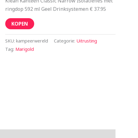
Klean Kanteen Classic Narrow Isolatiefles met
ringdop 592 ml Geel Drinksystemen € 37.95
KOPEN
SKU:
kampeerwereld
Categorie:
Uitrusting
Tag:
Marigold