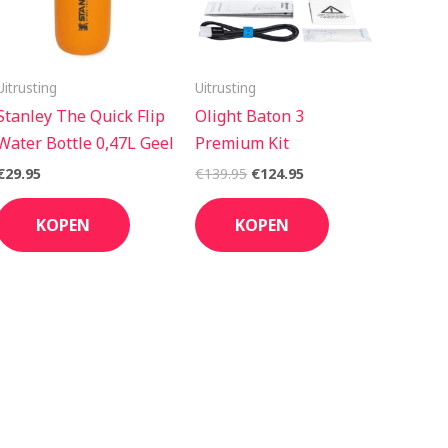
Uitrusting
Uitrusting
Stanley The Quick Flip
Olight Baton 3
Water Bottle 0,47L Geel
Premium Kit
€
29.95
€
139.95
€
124.95
KOPEN
KOPEN