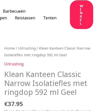
W
I
Barbecueën
N
K
apen
Reistassen
Tenten
E
L
Home
/
Uitrusting
/ Klean Kanteen Classic Narrow
Isolatiefles met ringdop 592 ml Geel
Uitrusting
Klean Kanteen Classic
Narrow Isolatiefles met
ringdop 592 ml Geel
€
37.95