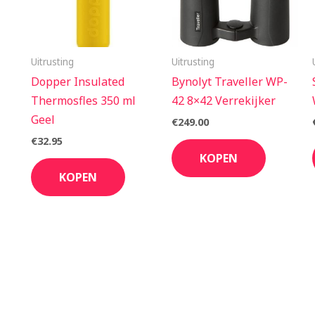
Uitrusting
Uitrusting
Dopper Insulated
Bynolyt Traveller WP-
Thermosfles 350 ml
42 8×42 Verrekijker
Geel
€
249.00
€
32.95
KOPEN
KOPEN