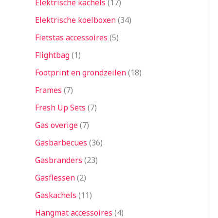
Elektrische kachels
17
Elektrische koelboxen
34
Fietstas accessoires
5
Flightbag
1
Footprint en grondzeilen
18
Frames
7
Fresh Up Sets
7
Gas overige
7
Gasbarbecues
36
Gasbranders
23
Gasflessen
2
Gaskachels
11
Hangmat accessoires
4