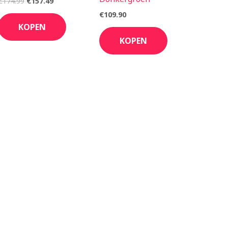
€
174.99
€
157.49
€
109.90
KOPEN
KOPEN