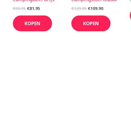
€
95.95
€
81.95
€
129.95
€
109.90
KOPEN
KOPEN