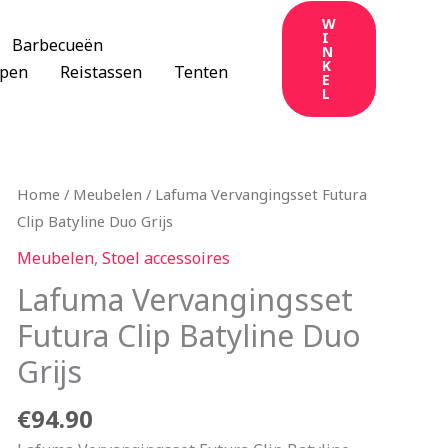
W
I
Barbecueën
N
K
apen
Reistassen
Tenten
E
L
Home
/
Meubelen
/ Lafuma Vervangingsset Futura
Clip Batyline Duo Grijs
Meubelen
,
Stoel accessoires
Lafuma Vervangingsset
Futura Clip Batyline Duo
Grijs
€
94.90