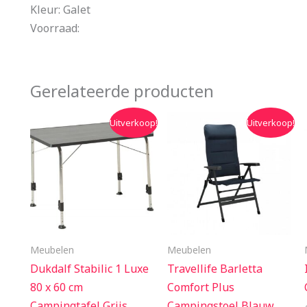
Kleur: Galet
Voorraad:
Gerelateerde producten
Oorspronkelijke
Huidige
Oorspronkelijke
Huidige
Uitverkoop!
Uitverkoop!
prijs
prijs
prijs
prijs
was:
is:
was:
is:
€95.95.
€81.95.
€129.95.
€109.90.
Meubelen
Meubelen
Dukdalf Stabilic 1 Luxe
Travellife Barletta
80 x 60 cm
Comfort Plus
Campingtafel Grijs
Campingstoel Blauw