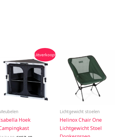
Oorspronkelijke
Huidige
Uitverkoop!
prijs
prijs
was:
is:
€174.99.
€157.49.
Meubelen
Lichtgewicht stoelen
Isabella Hoek
Helinox Chair One
Campingkast
Lichtgewicht Stoel
Donkergroen