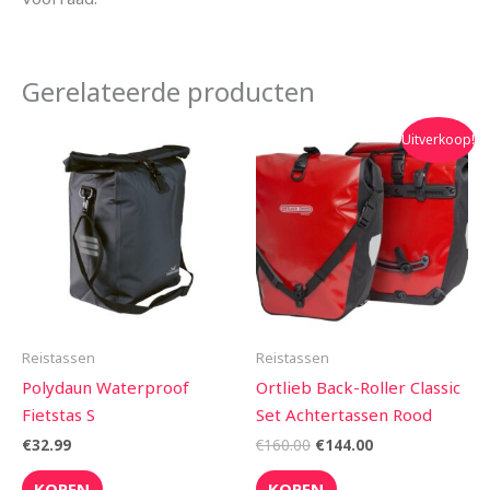
Gerelateerde producten
Oorspronkelijke
Huidige
Uitverkoop!
prijs
prijs
was:
is:
€160.00.
€144.00.
Reistassen
Reistassen
Polydaun Waterproof
Ortlieb Back-Roller Classic
Fietstas S
Set Achtertassen Rood
€
32.99
€
160.00
€
144.00
KOPEN
KOPEN