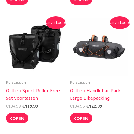
Oorspronkelijke
Huidige
Oorspronkelijke
Huidige
Uitverkoop!
Uitverkoop!
prijs
prijs
prijs
prijs
was:
is:
was:
is:
€134.99.
€119.99.
€134.95.
€122.99.
Reistassen
Reistassen
Ortlieb Sport-Roller Free
Ortlieb Handlebar-Pack
Set Voortassen
Large Bikepacking
€
134.99
€
119.99
€
134.95
€
122.99
KOPEN
KOPEN