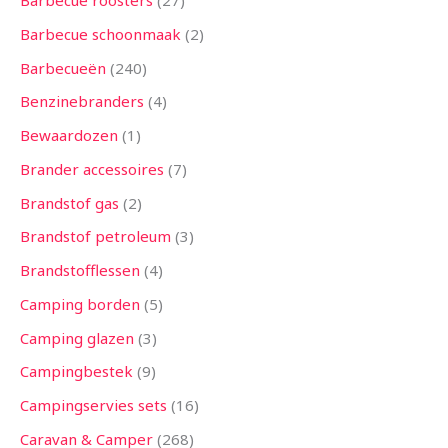
Barbecue roosters
27
n
n
n
n
n
n
n
n
n
n
n
n
n
Barbecue schoonmaak
2
Barbecueën
240
Benzinebranders
4
Bewaardozen
1
Brander accessoires
7
Brandstof gas
2
Brandstof petroleum
3
Brandstofflessen
4
Camping borden
5
Camping glazen
3
Campingbestek
9
Campingservies sets
16
Caravan & Camper
268