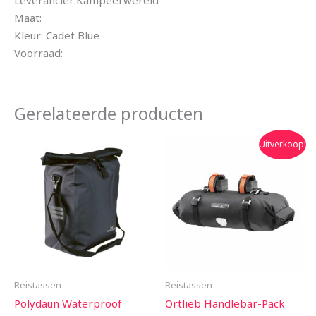
Leverancier:Kampeerwereld
Maat:
Kleur: Cadet Blue
Voorraad:
Gerelateerde producten
Oorspronkelijke
Huidige
Uitverkoop!
prijs
prijs
was:
is:
€130.00.
€117.00.
Reistassen
Reistassen
Polydaun Waterproof
Ortlieb Handlebar-Pack