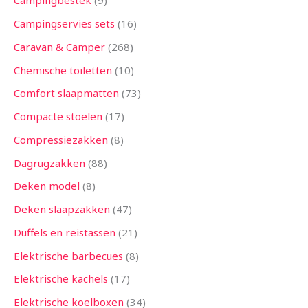
Campingbestek
9
Campingservies sets
16
Caravan & Camper
268
Chemische toiletten
10
Comfort slaapmatten
73
Compacte stoelen
17
Compressiezakken
8
Dagrugzakken
88
Deken model
8
Deken slaapzakken
47
Duffels en reistassen
21
Elektrische barbecues
8
Elektrische kachels
17
Elektrische koelboxen
34