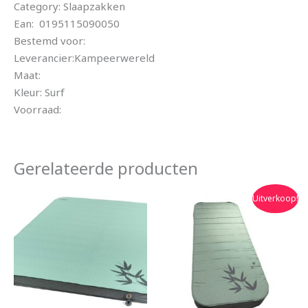
Category: Slaapzakken
Ean: 0195115090050
Bestemd voor:
Leverancier:Kampeerwereld
Maat:
Kleur: Surf
Voorraad:
Gerelateerde producten
Oorspronkelijke
Huidige
Uitverkoop!
prijs
prijs
was:
is:
€279.95.
€259.95.