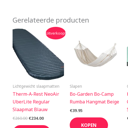
Gerelateerde producten
Oorspronkelijke
Huidige
Uitverkoop!
prijs
prijs
was:
is:
€260.00.
€234.00.
Lichtgewicht slaapmatten
Slapen
Therm-A-Rest NeoAir
Bo-Garden Bo-Camp
UberLite Regular
Rumba Hangmat Beige
Slaapmat Blauw
€
39.95
€
260.00
€
234.00
KOPEN