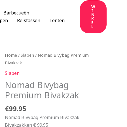
W
I
Barbecueën
N
K
apen
Reistassen
Tenten
E
L
Home
/
Slapen
/ Nomad Bivybag Premium
Bivakzak
Slapen
Nomad Bivybag
Premium Bivakzak
€
99.95
Nomad Bivybag Premium Bivakzak
Bivakzakken € 99.95