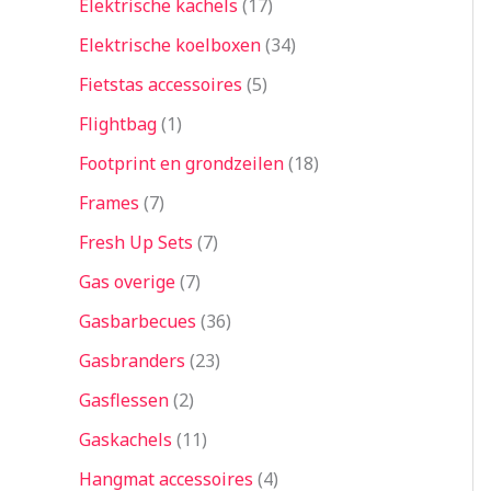
Elektrische kachels
17
Elektrische koelboxen
34
Fietstas accessoires
5
Flightbag
1
Footprint en grondzeilen
18
Frames
7
Fresh Up Sets
7
Gas overige
7
Gasbarbecues
36
Gasbranders
23
Gasflessen
2
Gaskachels
11
Hangmat accessoires
4