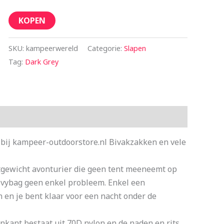
KOPEN
SKU:
kampeerwereld
Categorie:
Slapen
Tag:
Dark Grey
bij kampeer-outdoorstore.nl Bivakzakken en vele
tgewicht avonturier die geen tent meeneemt op
bivybag geen enkel probleem. Enkel een
n en je bent klaar voor een nacht onder de
enkant bestaat uit 70D nylon en de naden en rits