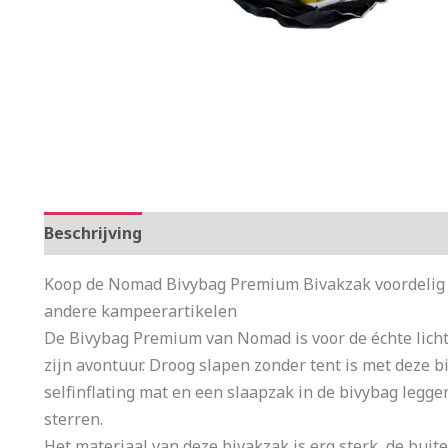
Beschrijving
Aanvullende informatie
Koop de Nomad Bivybag Premium Bivakzak voordelig 
andere kampeerartikelen
De Bivybag Premium van Nomad is voor de échte lich
zijn avontuur. Droog slapen zonder tent is met deze 
selfinflating mat en een slaapzak in de bivybag legge
sterren.
Het materiaal van deze bivakzak is erg sterk, de buit