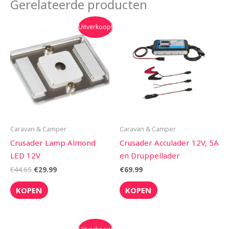
Gerelateerde producten
Oorspronkelijke
Huidige
Uitverkoop!
prijs
prijs
was:
is:
€44.65.
€29.99.
Caravan & Camper
Caravan & Camper
Crusader Lamp Almond
Crusader Acculader 12V, 5A
LED 12V
en Druppellader
€
44.65
€
29.99
€
69.99
KOPEN
KOPEN
Oorspronkelijke
Huidige