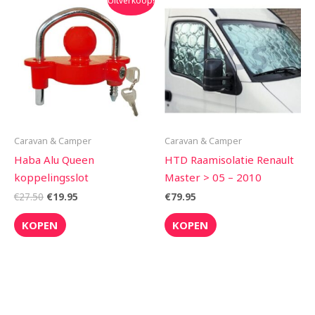
Uitverkoop!
prijs
prijs
was:
is:
€27.50.
€19.95.
Caravan & Camper
Caravan & Camper
Haba Alu Queen
HTD Raamisolatie Renault
koppelingsslot
Master > 05 – 2010
€
27.50
€
19.95
€
79.95
KOPEN
KOPEN