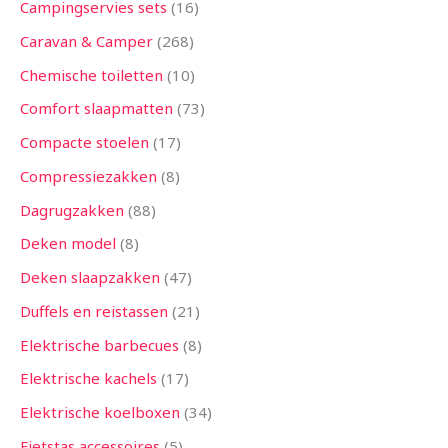
Campingservies sets
16
Caravan & Camper
268
Chemische toiletten
10
Comfort slaapmatten
73
Compacte stoelen
17
Compressiezakken
8
Dagrugzakken
88
Deken model
8
Deken slaapzakken
47
Duffels en reistassen
21
Elektrische barbecues
8
Elektrische kachels
17
Elektrische koelboxen
34
Fietstas accessoires
5