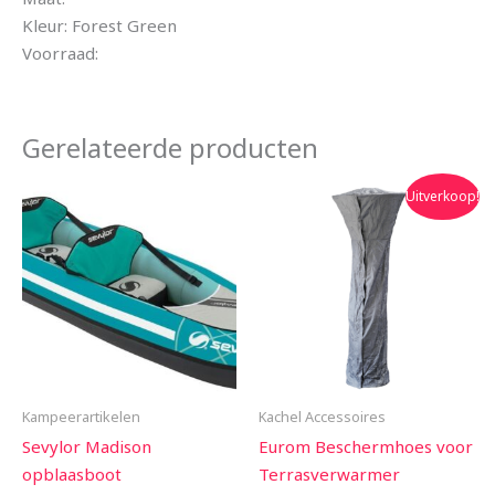
Kleur: Forest Green
Voorraad:
Gerelateerde producten
Oorspronkelijke
Huidige
Uitverkoop!
prijs
prijs
was:
is:
€29.00.
€24.90.
Kampeerartikelen
Kachel Accessoires
Sevylor Madison
Eurom Beschermhoes voor
opblaasboot
Terrasverwarmer