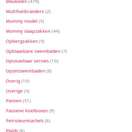
Meubelen
479
Multifuelbranders
2
Mummy model
5
Mummy slaapzakken
44
Opbergzakken
9
Opblaasbare zwembaden
7
Opvouwbaar servies
10
Opzetzwembaden
9
Overig
10
Overige
4
Pannen
51
Passieve Koelboxen
9
Petroleumkachels
8
Plaids
8