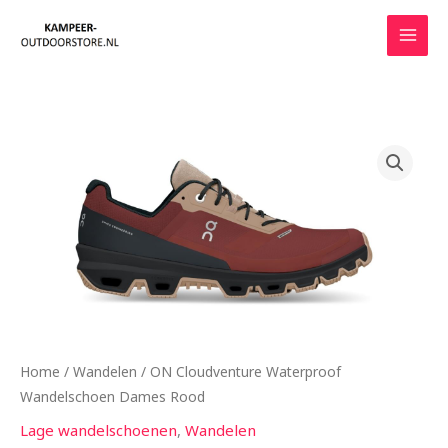
Ga
naar
de
inhoud
Home
/
Wandelen
/ ON Cloudventure Waterproof
Wandelschoen Dames Rood
Lage wandelschoenen
,
Wandelen