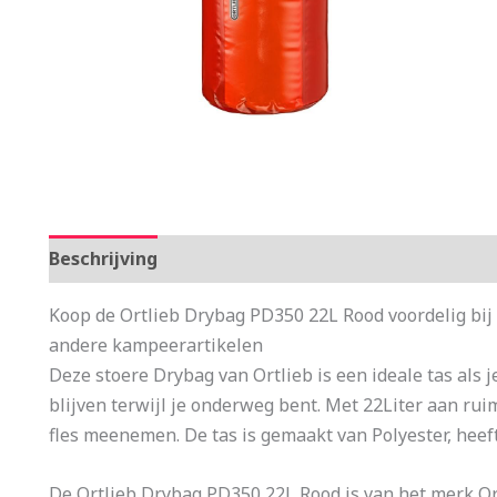
Beschrijving
Aanvullende informatie
Koop de Ortlieb Drybag PD350 22L Rood voordelig bij
andere kampeerartikelen
Deze stoere Drybag van Ortlieb is een ideale tas als je
blijven terwijl je onderweg bent. Met 22Liter aan ru
fles meenemen. De tas is gemaakt van Polyester, heeft
De Ortlieb Drybag PD350 22L Rood is van het merk Ort