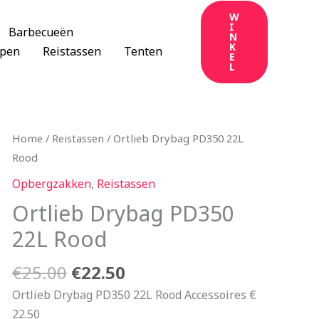
W
I
Barbecueën
N
K
apen
Reistassen
Tenten
E
L
Oorspronkelijke
Huidige
Home
/
Reistassen
/ Ortlieb Drybag PD350 22L
prijs
prijs
Rood
was:
is:
Opbergzakken
,
Reistassen
€25.00.
€22.50.
Ortlieb Drybag PD350
22L Rood
€
25.00
€
22.50
Ortlieb Drybag PD350 22L Rood Accessoires €
22.50