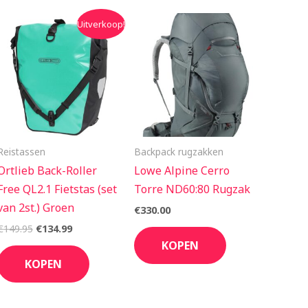
Oorspronkelijke
Huidige
Uitverkoop!
prijs
prijs
was:
is:
€149.95.
€134.99.
Reistassen
Backpack rugzakken
Ortlieb Back-Roller
Lowe Alpine Cerro
Free QL2.1 Fietstas (set
Torre ND60:80 Rugzak
van 2st.) Groen
€
330.00
€
149.95
€
134.99
KOPEN
KOPEN