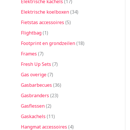
Elektrische kachels
17
Elektrische koelboxen
34
Fietstas accessoires
5
Flightbag
1
Footprint en grondzeilen
18
Frames
7
Fresh Up Sets
7
Gas overige
7
Gasbarbecues
36
Gasbranders
23
Gasflessen
2
Gaskachels
11
Hangmat accessoires
4