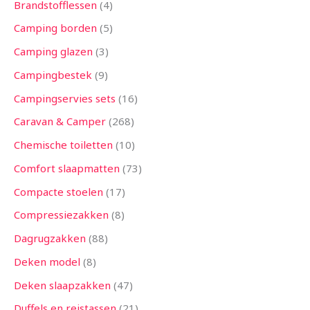
Brandstofflessen
4
Camping borden
5
Camping glazen
3
Campingbestek
9
Campingservies sets
16
Caravan & Camper
268
Chemische toiletten
10
Comfort slaapmatten
73
Compacte stoelen
17
Compressiezakken
8
Dagrugzakken
88
Deken model
8
Deken slaapzakken
47
Duffels en reistassen
21