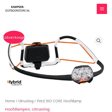
Ga
naar
de
inhoud
Oorspronkelijke
Huidige
Uitverkoop!
prijs
prijs
was:
is:
€84.95.
€64.99.
Home
/
Uitrusting
/ Petzl IKO CORE Hoofdlamp
Hoofdlampen
,
Uitrusting