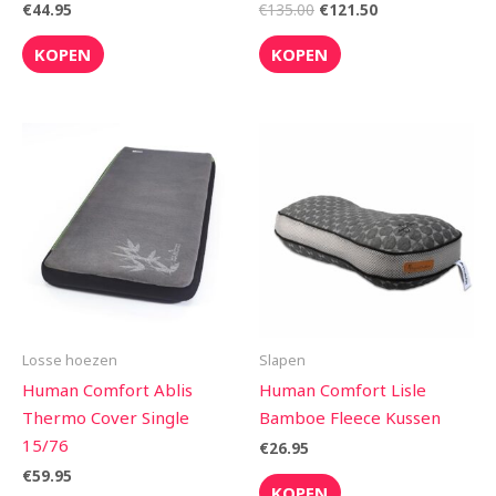
€
44.95
€
135.00
€
121.50
KOPEN
KOPEN
Losse hoezen
Slapen
Human Comfort Ablis
Human Comfort Lisle
Thermo Cover Single
Bamboe Fleece Kussen
15/76
€
26.95
€
59.95
KOPEN