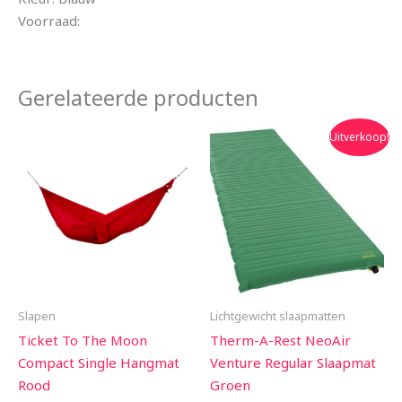
Voorraad:
Gerelateerde producten
Oorspronkelijke
Huidige
Uitverkoop!
prijs
prijs
was:
is:
€135.00.
€121.50.
Slapen
Lichtgewicht slaapmatten
Ticket To The Moon
Therm-A-Rest NeoAir
Compact Single Hangmat
Venture Regular Slaapmat
Rood
Groen