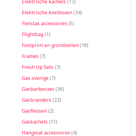
Elektrische kachels
17
Elektrische koelboxen
34
Fietstas accessoires
5
Flightbag
1
Footprint en grondzeilen
18
Frames
7
Fresh Up Sets
7
Gas overige
7
Gasbarbecues
36
Gasbranders
23
Gasflessen
2
Gaskachels
11
Hangmat accessoires
4