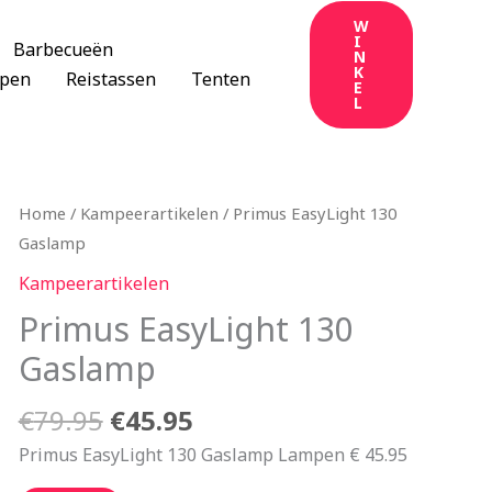
W
I
Barbecueën
N
K
apen
Reistassen
Tenten
E
L
Oorspronkelijke
Huidige
Home
/
Kampeerartikelen
/ Primus EasyLight 130
prijs
prijs
Gaslamp
was:
is:
Kampeerartikelen
€79.95.
€45.95.
Primus EasyLight 130
Gaslamp
€
79.95
€
45.95
Primus EasyLight 130 Gaslamp Lampen € 45.95