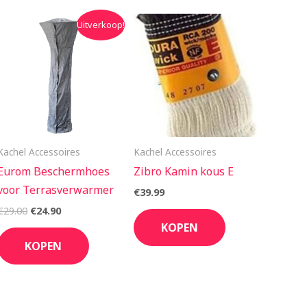
Oorspronkelijke
Huidige
Uitverkoop!
prijs
prijs
was:
is:
€29.00.
€24.90.
Kachel Accessoires
Kachel Accessoires
Eurom Beschermhoes
Zibro Kamin kous E
voor Terrasverwarmer
€
39.99
€
29.00
€
24.90
KOPEN
KOPEN