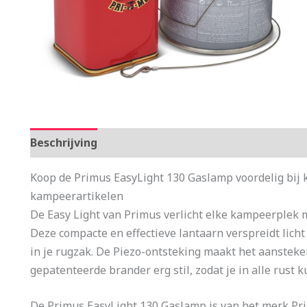
Beschrijving
Aanvullende informatie
Koop de Primus EasyLight 130 Gaslamp voordelig bij
kampeerartikelen
De Easy Light van Primus verlicht elke kampeerplek m
Deze compacte en effectieve lantaarn verspreidt lich
in je rugzak. De Piezo-ontsteking maakt het aansteke
gepatenteerde brander erg stil, zodat je in alle rust 
De Primus EasyLight 130 Gaslamp is van het merk Pr