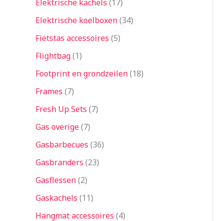
Elektrische kachels
17
Elektrische koelboxen
34
Fietstas accessoires
5
Flightbag
1
Footprint en grondzeilen
18
Frames
7
Fresh Up Sets
7
Gas overige
7
Gasbarbecues
36
Gasbranders
23
Gasflessen
2
Gaskachels
11
Hangmat accessoires
4