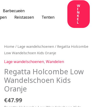
W
I
Barbecueën
N
K
apen
Reistassen
Tenten
E
L
Home
/
Lage wandelschoenen
/ Regatta Holcombe
Low Wandelschoen Kids Oranje
Lage wandelschoenen
,
Wandelen
Regatta Holcombe Low
Wandelschoen Kids
Oranje
€
47.99