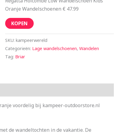
Regatta Holcombe Low Wandelschoen Kids
Oranje Wandelschoenen € 47.99
KOPEN
SKU:
kampeerwereld
Categorieën:
Lage wandelschoenen
,
Wandelen
Tag:
Briar
nje voordelig bij kampeer-outdoorstore.nl
et de wandeltochten in de vakantie. De