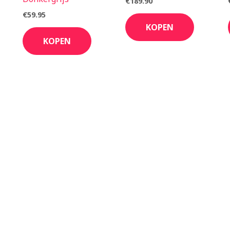
€
189.90
€
59.95
KOPEN
KOPEN