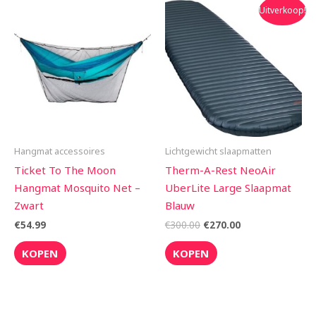
Oorspronkelijke
Huidige
Uitverkoop!
prijs
prijs
was:
is:
€300.00.
€270.00.
Hangmat accessoires
Lichtgewicht slaapmatten
Ticket To The Moon
Therm-A-Rest NeoAir
Hangmat Mosquito Net –
UberLite Large Slaapmat
Zwart
Blauw
€
54.99
€
300.00
€
270.00
KOPEN
KOPEN