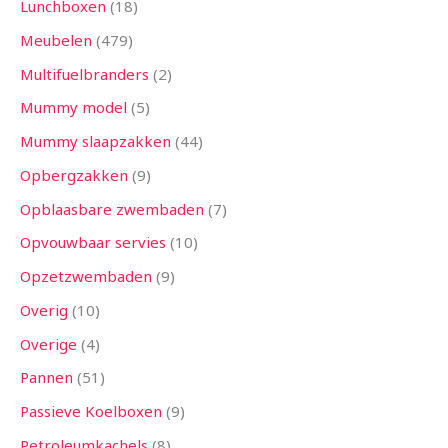
Lunchboxen
18
Meubelen
479
Multifuelbranders
2
Mummy model
5
Mummy slaapzakken
44
Opbergzakken
9
Opblaasbare zwembaden
7
Opvouwbaar servies
10
Opzetzwembaden
9
Overig
10
Overige
4
Pannen
51
Passieve Koelboxen
9
Petroleumkachels
8