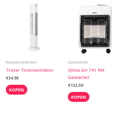
Kampeerartikelen
Gaskachels
Tristar Torenventilator
Qlima GH 741 RM
Gaskachel
€
34.95
€
122.50
KOPEN
KOPEN