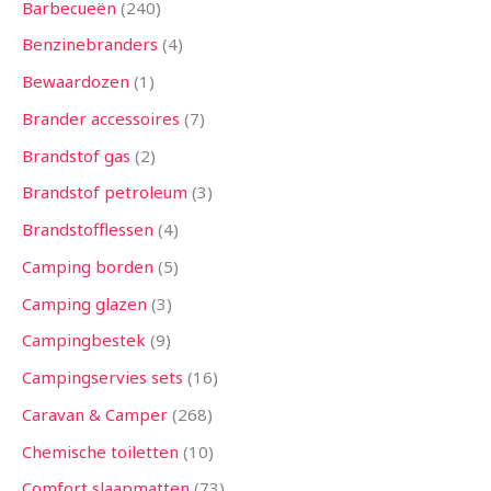
Barbecueën
240
Benzinebranders
4
Bewaardozen
1
Brander accessoires
7
Brandstof gas
2
Brandstof petroleum
3
Brandstofflessen
4
Camping borden
5
Camping glazen
3
Campingbestek
9
Campingservies sets
16
Caravan & Camper
268
Chemische toiletten
10
Comfort slaapmatten
73