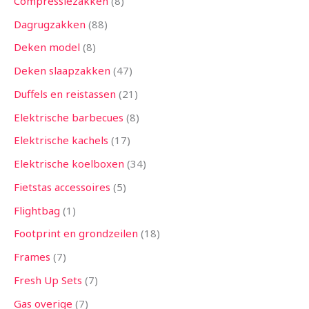
Compressiezakken
8
Dagrugzakken
88
Deken model
8
Deken slaapzakken
47
Duffels en reistassen
21
Elektrische barbecues
8
Elektrische kachels
17
Elektrische koelboxen
34
Fietstas accessoires
5
Flightbag
1
Footprint en grondzeilen
18
Frames
7
Fresh Up Sets
7
Gas overige
7