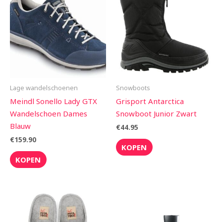
Lage wandelschoenen
Snowboots
Meindl Sonello Lady GTX
Grisport Antarctica
Wandelschoen Dames
Snowboot Junior Zwart
Blauw
€
44.95
€
159.90
KOPEN
KOPEN